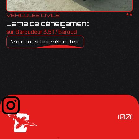
**
VÉHICULES CIVILS
Lame de déneigement
sur Baroudeur 3,5T/Baroud
Voir tous les véhicules
(00)