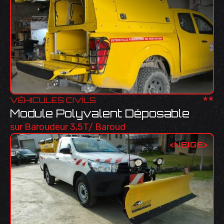
**
VÉHICULES CIVILS
Module Polyvalent Déposable
sur Baroudeur 3,5T/ Baroud
<
NEIGE
>