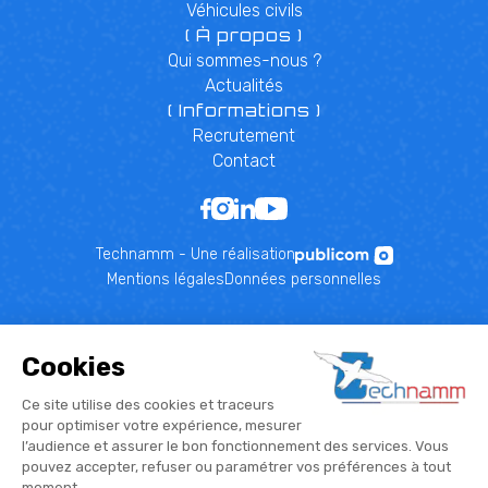
Véhicules civils
( À propos )
Qui sommes-nous ?
Actualités
( Informations )
Recrutement
Contact
Technamm - Une réalisation
Mentions légales
Données personnelles