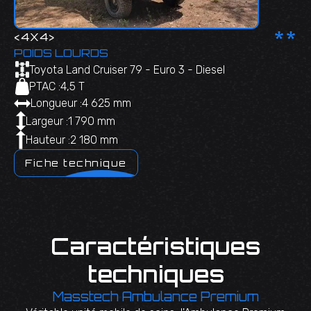
**
<
4X4
>
POIDS LOURDS
Toyota Land Cruiser 79 - Euro 3 - Diesel
PTAC :
4,5 T
Longueur :
4 625 mm
Largeur :
1 790 mm
Hauteur :
2 180 mm
Fiche technique
Caractéristiques
techniques
Masstech Ambulance Premium