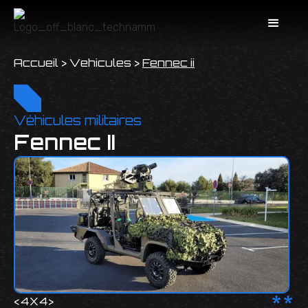
Accueil
>
Vehicules
>
Fennec ii
Véhicules militaires
Fennec II
**
<
4X4
>