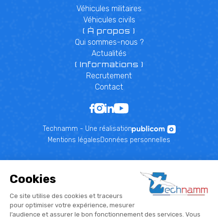
Véhicules militaires
Véhicules civils
( À propos )
Qui sommes-nous ?
Actualités
( Informations )
Recrutement
Contact
Technamm - Une réalisation
Mentions légales
Données personnelles