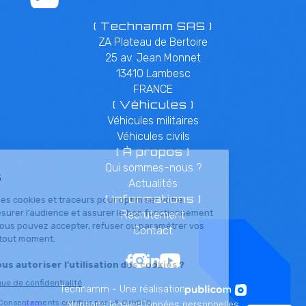
( Technamm SAS )
ZA Plateau de Bertoire
25 av. Jean Monnet
13410 Lambesc
FRANCE
( Véhicules )
Véhicules militaires
Véhicules civils
( À propos )
Qui sommes-nous ?
Actualités
( Informations )
Recrutement
Contact
Technamm - Une réalisation
Mentions légales
Données personnelles