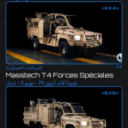
<
4X4
>
**
المركبات العسكرية
Masstech T4 Forces Spéciales
تويوتا لاند كروزر 79 - يورو 3 - ديزل
<
6X6
>