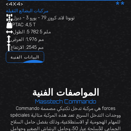
**
<
4X4
>
مركبات البضائع الثقيلة
تويوتا لاند كروزر 79 - يورو 3 - ديزل
PTAC :
4,5 T
5 782 5 ملم
الطول :
1,976 مم
العرض :
2545 مم
الارتفاع :
البيانات الفنية
المواصفات الفنية
Masstech Commando
Commando هي مركبة تدخل تكتيكي مصممة forces
spéciales ووحدات التدخل السريع. تعد هذه المركبة مثالية
للمهام الهجومية أو الاستطلاعية، وذلك بفضل حامل السلاح
الجماعي للأسلحة عيار 50، وحامل الرشاش الصغير وحوامل