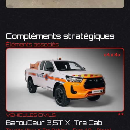
Compléments stratégiques
Éléments associés
<
4x4
>
**
VÉHICULES CIVILS
BarouDeur 3,5T X-Tra Cab