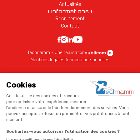
Actualités
( Informations )
Recrutement
Contact
Technamm - Une réalisation
Mentions légales
Données personnelles