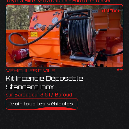
Toyota Hilux X-Tra Cabine - Euro 6D - Diesel
<
INOX
>
**
VÉHICULES CIVILS
Kit Incendie Déposable
Standard Inox
sur Baroudeur 3,5T/ Baroud
Voir tous les véhicules