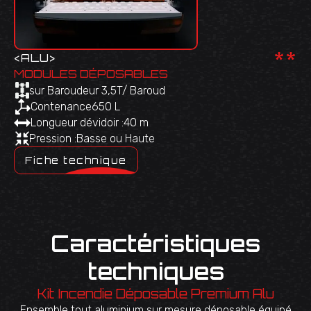
**
<
ALU
>
MODULES DÉPOSABLES
sur Baroudeur 3,5T/ Baroud
Contenance
650 L
Longueur dévidoir :
40 m
Pression :
Basse ou Haute
Fiche technique
Caractéristiques
techniques
Kit Incendie Déposable Premium Alu
Ensemble tout aluminium sur mesure déposable équipé