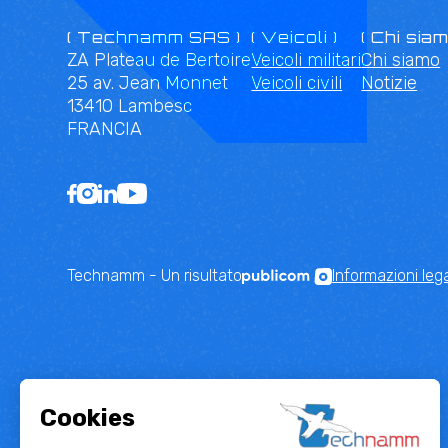
( Technamm SAS )
( Veicoli )
( Chi siam
ZA Plateau de Bertoire
Veicoli militari
Chi siamo
25 av. Jean Monnet
Veicoli civili
Notizie
13410 Lambesc
FRANCIA
Technamm - Un risultato
Informazioni lega