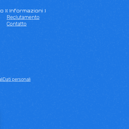
o )
( Informazioni )
Reclutamento
Contatto
li
Dati personali