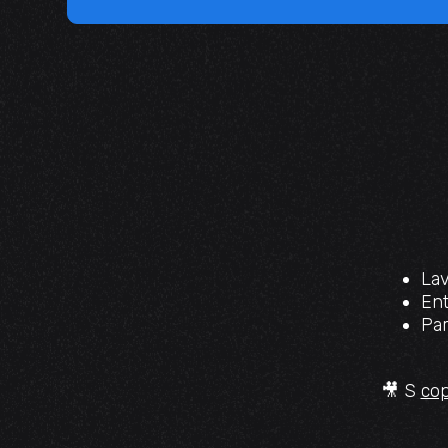
Lav
Ent
Par
🎥 S
cop