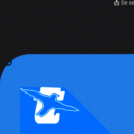
📩 Se se