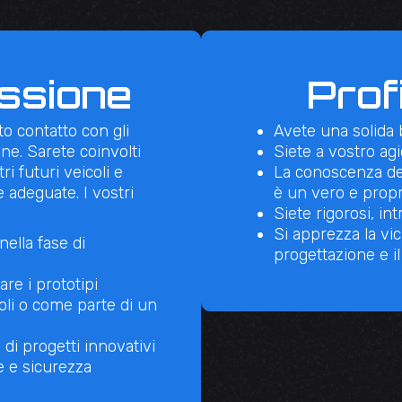
ssione
Prof
o contatto con gli
Avete una solida 
one. Sarete coinvolti
Siete a vostro ag
i futuri veicoli e
La conoscenza del
 adeguate. I vostri
è un vero e propr
Siete rigorosi, in
Si apprezza la vici
ella fase di
progettazione e il
are i prototipi
oli o come parte di un
di progetti innovativi
e e sicurezza