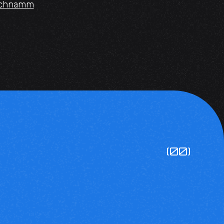
echnamm
(00)