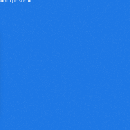
li
Dati personali