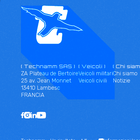
( Technamm SAS )
( Veicoli )
( Chi siam
ZA Plateau de Bertoire
Veicoli militari
Chi siamo
25 av. Jean Monnet
Veicoli civili
Notizie
13410 Lambesc
FRANCIA