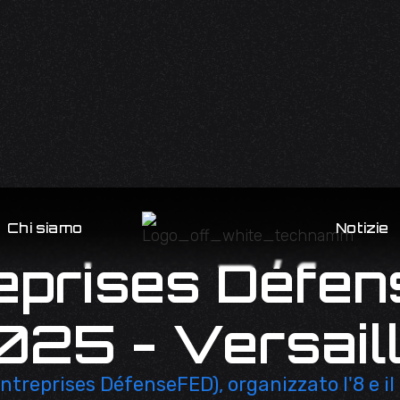
Chi siamo
Notizie
eprises Défen
025 - Versail
eprises DéfenseFED), organizzato l'8 e il 9